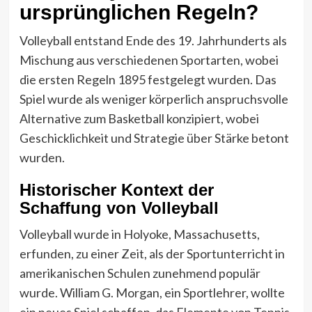
ursprünglichen Regeln?
Volleyball entstand Ende des 19. Jahrhunderts als
Mischung aus verschiedenen Sportarten, wobei
die ersten Regeln 1895 festgelegt wurden. Das
Spiel wurde als weniger körperlich anspruchsvolle
Alternative zum Basketball konzipiert, wobei
Geschicklichkeit und Strategie über Stärke betont
wurden.
Historischer Kontext der
Schaffung von Volleyball
Volleyball wurde in Holyoke, Massachusetts,
erfunden, zu einer Zeit, als der Sportunterricht in
amerikanischen Schulen zunehmend populär
wurde. William G. Morgan, ein Sportlehrer, wollte
ein neues Spiel schaffen, das Elemente von Tennis,