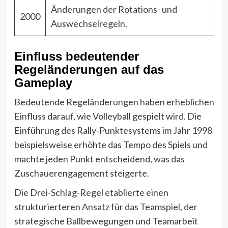
Änderungen der Rotations- und
2000
Auswechselregeln.
Einfluss bedeutender
Regeländerungen auf das
Gameplay
Bedeutende Regeländerungen haben erheblichen
Einfluss darauf, wie Volleyball gespielt wird. Die
Einführung des Rally-Punktesystems im Jahr 1998
beispielsweise erhöhte das Tempo des Spiels und
machte jeden Punkt entscheidend, was das
Zuschauerengagement steigerte.
Die Drei-Schlag-Regel etablierte einen
strukturierteren Ansatz für das Teamspiel, der
strategische Ballbewegungen und Teamarbeit