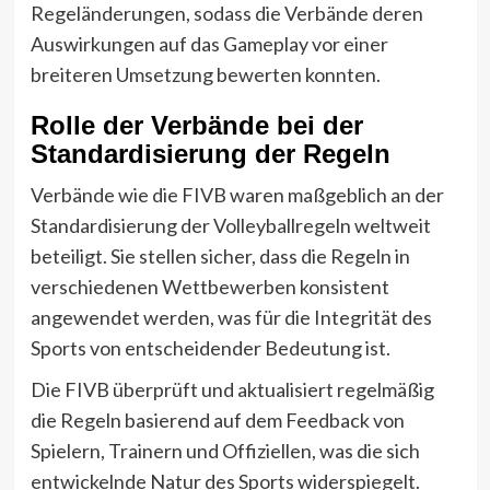
Regeländerungen, sodass die Verbände deren
Auswirkungen auf das Gameplay vor einer
breiteren Umsetzung bewerten konnten.
Rolle der Verbände bei der
Standardisierung der Regeln
Verbände wie die FIVB waren maßgeblich an der
Standardisierung der Volleyballregeln weltweit
beteiligt. Sie stellen sicher, dass die Regeln in
verschiedenen Wettbewerben konsistent
angewendet werden, was für die Integrität des
Sports von entscheidender Bedeutung ist.
Die FIVB überprüft und aktualisiert regelmäßig
die Regeln basierend auf dem Feedback von
Spielern, Trainern und Offiziellen, was die sich
entwickelnde Natur des Sports widerspiegelt.