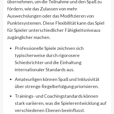
übernehmen, um die Teilnahme und den Spaß zu
fördern, wie das Zulassen von mehr
Auswechslungen oder das Modifizieren von
Punktesystemen. Diese Flexibilität kann das Spiel
für Spieler unterschiedlicher Fähigkeitsniveaus
zugänglicher machen.
Professionelle Spiele zeichnen sich
typischerweise durch rigorosere
Schiedsrichter und die Einhaltung
internationaler Standards aus.
Amateurligen können Spaß und Inklusivität
über strenge Regelbefolgung priorisieren.
Trainings- und Coachingstandards können
stark variieren, was die Spielerentwicklung auf
verschiedenen Ebenen beeinflusst.