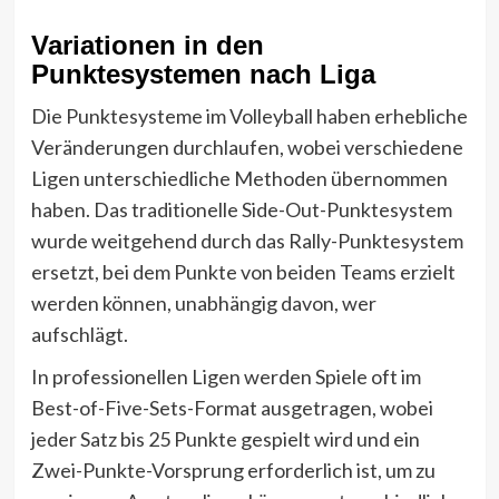
Variationen in den
Punktesystemen nach Liga
Die Punktesysteme im Volleyball haben erhebliche
Veränderungen durchlaufen, wobei verschiedene
Ligen unterschiedliche Methoden übernommen
haben. Das traditionelle Side-Out-Punktesystem
wurde weitgehend durch das Rally-Punktesystem
ersetzt, bei dem Punkte von beiden Teams erzielt
werden können, unabhängig davon, wer
aufschlägt.
In professionellen Ligen werden Spiele oft im
Best-of-Five-Sets-Format ausgetragen, wobei
jeder Satz bis 25 Punkte gespielt wird und ein
Zwei-Punkte-Vorsprung erforderlich ist, um zu