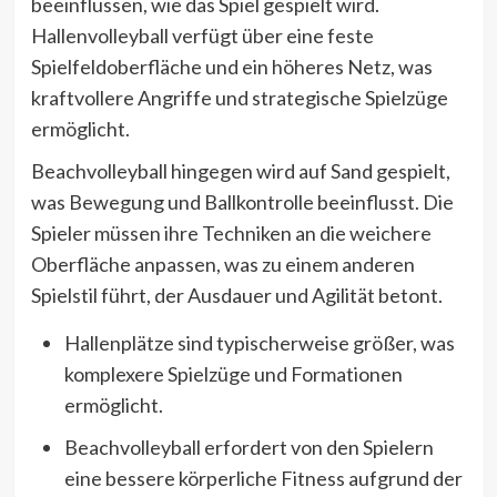
beeinflussen, wie das Spiel gespielt wird.
Hallenvolleyball verfügt über eine feste
Spielfeldoberfläche und ein höheres Netz, was
kraftvollere Angriffe und strategische Spielzüge
ermöglicht.
Beachvolleyball hingegen wird auf Sand gespielt,
was Bewegung und Ballkontrolle beeinflusst. Die
Spieler müssen ihre Techniken an die weichere
Oberfläche anpassen, was zu einem anderen
Spielstil führt, der Ausdauer und Agilität betont.
Hallenplätze sind typischerweise größer, was
komplexere Spielzüge und Formationen
ermöglicht.
Beachvolleyball erfordert von den Spielern
eine bessere körperliche Fitness aufgrund der