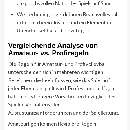
anspruchsvollen Natur des Spiels auf Sand.
Wetterbedingungen können Beachvolleyball
erheblich beeinflussen und ein Element der
Unvorhersehbarkeit hinzufügen.
Vergleichende Analyse von
Amateur- vs. Profiregeln
Die Regeln für Amateur- und Profivolleyball
unterscheiden sich in mehreren wichtigen
Bereichen, die beeinflussen, wie das Spiel auf
jeder Ebene gespielt wird. Professionelle Ligen
haben oft strengere Vorschriften bezüglich des
Spieler-Verhaltens, der
Ausrüstungsanforderungen und der Spielleitung.
Amateurligen können flexiblere Regeln