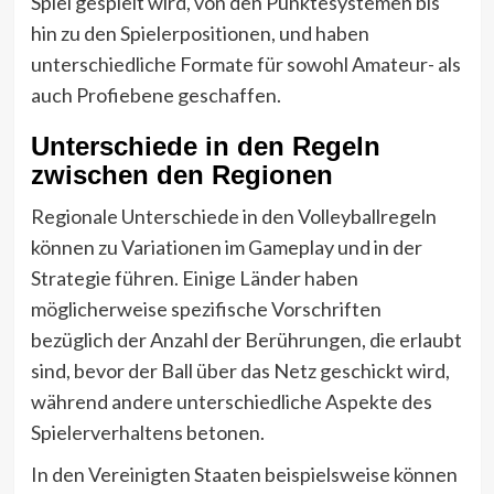
Spiel gespielt wird, von den Punktesystemen bis
hin zu den Spielerpositionen, und haben
unterschiedliche Formate für sowohl Amateur- als
auch Profiebene geschaffen.
Unterschiede in den Regeln
zwischen den Regionen
Regionale Unterschiede in den Volleyballregeln
können zu Variationen im Gameplay und in der
Strategie führen. Einige Länder haben
möglicherweise spezifische Vorschriften
bezüglich der Anzahl der Berührungen, die erlaubt
sind, bevor der Ball über das Netz geschickt wird,
während andere unterschiedliche Aspekte des
Spielerverhaltens betonen.
In den Vereinigten Staaten beispielsweise können