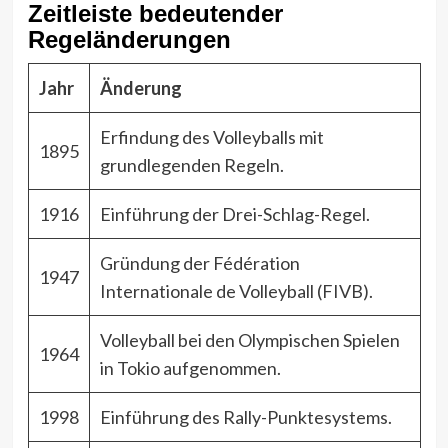
Zeitleiste bedeutender
Regeländerungen
Jahr
Änderung
Erfindung des Volleyballs mit
1895
grundlegenden Regeln.
1916
Einführung der Drei-Schlag-Regel.
Gründung der Fédération
1947
Internationale de Volleyball (FIVB).
Volleyball bei den Olympischen Spielen
1964
in Tokio aufgenommen.
1998
Einführung des Rally-Punktesystems.