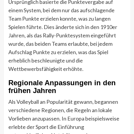
Ursprünglich basierte die Punktevergabe auf
einem System, bei dem nur das aufschlagende
Team Punkte erzielen konnte, was zu langen
Spielen führte. Dies änderte sich in den 1910er
Jahren, als das Rally-Punktesystem eingeführt
wurde, das beiden Teams erlaubte, bei jedem
Aufschlag Punkte zu erzielen, was das Spiel
erheblich beschleunigte und die
Wettbewerbsfähigkeit erhöhte.
Regionale Anpassungen in den
frühen Jahren
Als Volleyball an Popularität gewann, begannen
verschiedene Regionen, die Regeln an lokale
Vorlieben anzupassen. In Europa beispielsweise
erlebte der Sport die Einführung