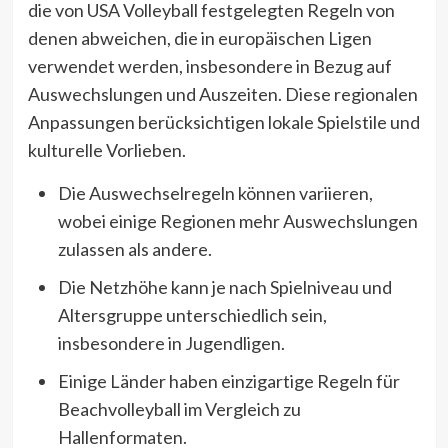
die von USA Volleyball festgelegten Regeln von
denen abweichen, die in europäischen Ligen
verwendet werden, insbesondere in Bezug auf
Auswechslungen und Auszeiten. Diese regionalen
Anpassungen berücksichtigen lokale Spielstile und
kulturelle Vorlieben.
Die Auswechselregeln können variieren,
wobei einige Regionen mehr Auswechslungen
zulassen als andere.
Die Netzhöhe kann je nach Spielniveau und
Altersgruppe unterschiedlich sein,
insbesondere in Jugendligen.
Einige Länder haben einzigartige Regeln für
Beachvolleyball im Vergleich zu
Hallenformaten.