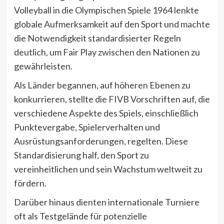
Volleyball in die Olympischen Spiele 1964 lenkte
globale Aufmerksamkeit auf den Sport und machte
die Notwendigkeit standardisierter Regeln
deutlich, um Fair Play zwischen den Nationen zu
gewährleisten.
Als Länder begannen, auf höheren Ebenen zu
konkurrieren, stellte die FIVB Vorschriften auf, die
verschiedene Aspekte des Spiels, einschließlich
Punktevergabe, Spielerverhalten und
Ausrüstungsanforderungen, regelten. Diese
Standardisierung half, den Sport zu
vereinheitlichen und sein Wachstum weltweit zu
fördern.
Darüber hinaus dienten internationale Turniere
oft als Testgelände für potenzielle