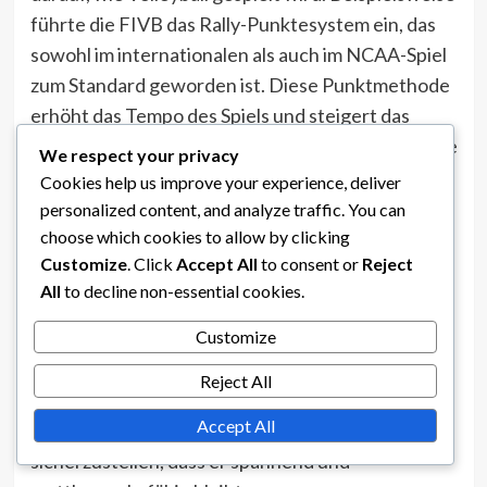
führte die FIVB das Rally-Punktesystem ein, das
sowohl im internationalen als auch im NCAA-Spiel
zum Standard geworden ist. Diese Punktmethode
erhöht das Tempo des Spiels und steigert das
Zuschauerengagement, was die sich entwickelnde
We respect your privacy
Natur des Volleyballs widerspiegelt.
Cookies help us improve your experience, deliver
personalized content, and analyze traffic. You can
Darüber hinaus aktualisieren die FIVB und die
choose which cookies to allow by clicking
NCAA regelmäßig ihre Regeln, um aufkommende
Customize
. Click
Accept All
to consent or
Reject
Trends und Sicherheitsbedenken zu adressieren.
All
to decline non-essential cookies.
Zu den jüngsten Änderungen gehören
Customize
Modifikationen der Auswechselregeln und die
Einführung von Videoüberprüfungssystemen in
Reject All
entscheidenden Spielen. Diese Anpassungen
Accept All
helfen, die Integrität des Sports zu wahren und
sicherzustellen, dass er spannend und