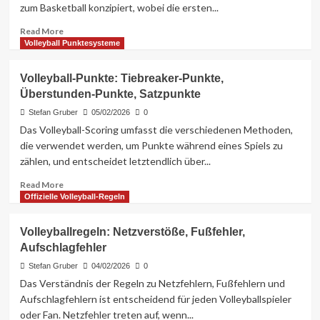
zum Basketball konzipiert, wobei die ersten...
der
Punktevergabe,
Read
Read More
Variationen
more
Volleyball Punktesysteme
bei
about
der
Volleyballregeln:
Punktevergabe
Volleyball-Punkte: Tiebreaker-Punkte,
Historische
Überstunden-Punkte, Satzpunkte
Variationen,
Entwicklung
Stefan Gruber
05/02/2026
0
der
Das Volleyball-Scoring umfasst die verschiedenen Methoden,
Regeln,
die verwendet werden, um Punkte während eines Spiels zu
Veränderungen
zählen, und entscheidet letztendlich über...
im
Laufe
Read
Read More
der
more
Offizielle Volleyball-Regeln
Zeit
about
Volleyball-
Volleyballregeln: Netzverstöße, Fußfehler,
Punkte:
Aufschlagfehler
Tiebreaker-
Punkte,
Stefan Gruber
04/02/2026
0
Überstunden-
Das Verständnis der Regeln zu Netzfehlern, Fußfehlern und
Punkte,
Aufschlagfehlern ist entscheidend für jeden Volleyballspieler
Satzpunkte
oder Fan. Netzfehler treten auf, wenn...