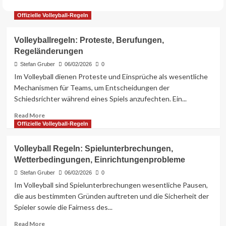
Offizielle Volleyball-Regeln
Volleyballregeln: Proteste, Berufungen,
Regeländerungen
Stefan Gruber
06/02/2026
0
Im Volleyball dienen Proteste und Einsprüche als wesentliche
Mechanismen für Teams, um Entscheidungen der
Schiedsrichter während eines Spiels anzufechten. Ein...
Read
Read More
more
Offizielle Volleyball-Regeln
about
Volleyballregeln:
Volleyball Regeln: Spielunterbrechungen,
Proteste,
Wetterbedingungen, Einrichtungenprobleme
Berufungen,
Regeländerungen
Stefan Gruber
06/02/2026
0
Im Volleyball sind Spielunterbrechungen wesentliche Pausen,
die aus bestimmten Gründen auftreten und die Sicherheit der
Spieler sowie die Fairness des...
Read
Read More