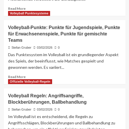
Read
Read More
more
Volleyball Punktesysteme
about
Volleyball
Volleyball-Punkte: Punkte für Jugendspiele, Punkte
Regeln:
für Erwachsenenspiele, Punkte für gemischte
Offizielle
Teams
Überprüfungen,
Video-
Stefan Gruber
03/02/2026
0
Wiederholungen,
Das Punktesystem im Volleyball ist ein grundlegender Aspekt
Herausforderungs-
des Spiels, der beeinflusst, wie Matches gespielt und
System
gewonnen werden. Es variiert...
Read
Read More
more
Offizielle Volleyball-Regeln
about
Volleyball-
Volleyball Regeln: Angriffsangriffe,
Punkte:
Blockberührungen, Ballbehandlung
Punkte
für
Stefan Gruber
03/02/2026
0
Jugendspiele,
Im Volleyball ist es entscheidend, die Regeln zu
Punkte
Angriffsschlägen, Blockberührungen und Ballbehandlung zu
für