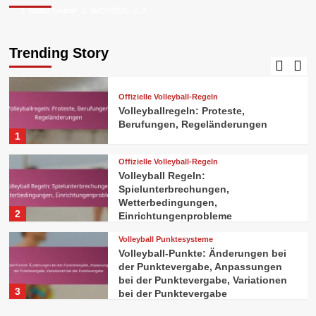
Stefan Gruber
Stefan Gruber
06/02/2026
06/02/2026
0
0
Volleyball Punktesysteme
Volleyball-Punkte: Tiebreaker-
Punkte, Überstunden-Punkte,
Trending Story
Satzpunkte
5
Offizielle Volleyball-Regeln
Volleyballregeln: Proteste,
Berufungen, Regeländerungen
1
Offizielle Volleyball-Regeln
Volleyball Regeln:
Spielunterbrechungen,
Wetterbedingungen,
2
Einrichtungenprobleme
Volleyball Punktesysteme
Volleyball-Punkte: Änderungen bei
der Punktevergabe, Anpassungen
bei der Punktevergabe, Variationen
3
bei der Punktevergabe