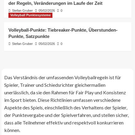
der Regeln, Veränderungen im Laufe der Zeit
Volleyball-Punkte: Änderungen bei
der Punktevergabe, Anpassungen
Stefan Gruber
05/02/2026
0
bei der Punktevergabe, Variationen
Volleyball Punktesysteme
3
bei der Punktevergabe
Volleyball-Punkte: Tiebreaker-Punkte, Überstunden-
Volleyballspiel-Variationen
Punkte, Satzpunkte
Volleyballregeln: Historische
Variationen, Entwicklung der
Stefan Gruber
05/02/2026
0
Regeln, Veränderungen im Laufe der
4
Zeit
Volleyball Punktesysteme
Volleyball-Punkte: Tiebreaker-
Das Verständnis der umfassenden Volleyballregeln ist für
Punkte, Überstunden-Punkte,
Satzpunkte
Spieler, Trainer und Schiedsrichter gleichermaßen
5
unerlässlich, da sie den Rahmen für Fair Play und Konsistenz
im Sport bieten. Diese Richtlinien umfassen verschiedene
Aspekte des Spiels, einschließlich des Verhaltens der Spieler,
der Punktevergabe und der Spielverfahren, und stellen sicher,
dass alle Teilnehmer effektiv und respektvoll konkurrieren
können.