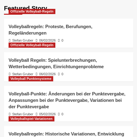
Volleyballspiel-Variationen
Volleyballregeln: Historische
Featured Story
Offizielle Volleyball-Regeln
Variationen, Entwicklung der
Regeln, Veränderungen im Laufe der
4
Zeit
Volleyballregeln: Proteste, Berufungen,
Regeländerungen
Volleyball Punktesysteme
Stefan Gruber
06/02/2026
0
Volleyball-Punkte: Tiebreaker-
Offizielle Volleyball-Regeln
Punkte, Überstunden-Punkte,
Satzpunkte
5
Volleyball Regeln: Spielunterbrechungen,
Wetterbedingungen, Einrichtungenprobleme
Offizielle Volleyball-Regeln
Stefan Gruber
06/02/2026
0
Volleyball Punktesysteme
Volleyballregeln: Proteste,
Berufungen, Regeländerungen
1
Volleyball-Punkte: Änderungen bei der Punktevergabe,
Anpassungen bei der Punktevergabe, Variationen bei
Offizielle Volleyball-Regeln
der Punktevergabe
Volleyball Regeln:
Spielunterbrechungen,
Stefan Gruber
05/02/2026
0
Wetterbedingungen,
Volleyballspiel-Variationen
2
Einrichtungenprobleme
Volleyballregeln: Historische Variationen, Entwicklung
Volleyball Punktesysteme