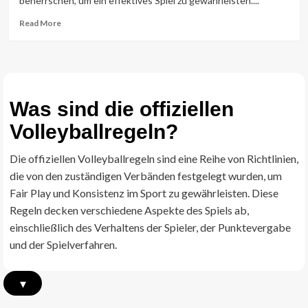
beherrschen, um ein effektives Spiel zu gewährleisten....
Erwachsenenspiele,
Punkte
Read
Read More
für
more
gemischte
about
Teams
Volleyball
Regeln:
Angriffsangriffe,
Blockberührungen,
Was sind die offiziellen
Ballbehandlung
Volleyballregeln?
Die offiziellen Volleyballregeln sind eine Reihe von Richtlinien,
die von den zuständigen Verbänden festgelegt wurden, um
Fair Play und Konsistenz im Sport zu gewährleisten. Diese
Regeln decken verschiedene Aspekte des Spiels ab,
einschließlich des Verhaltens der Spieler, der Punktevergabe
und der Spielverfahren.
▾