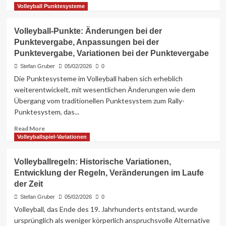
more
Volleyball Punktesysteme
about
Volleyball
Volleyball-Punkte: Änderungen bei der
Regeln:
Punktevergabe, Anpassungen bei der
Spielunterbrechungen,
Punktevergabe, Variationen bei der Punktevergabe
Wetterbedingungen,
Einrichtungenprobleme
Stefan Gruber
05/02/2026
0
Die Punktesysteme im Volleyball haben sich erheblich
weiterentwickelt, mit wesentlichen Änderungen wie dem
Übergang vom traditionellen Punktesystem zum Rally-
Punktesystem, das...
Read
Read More
more
Volleyballspiel-Variationen
about
Volleyball-
Volleyballregeln: Historische Variationen,
Punkte:
Entwicklung der Regeln, Veränderungen im Laufe
Änderungen
der Zeit
bei
der
Stefan Gruber
05/02/2026
0
Punktevergabe,
Volleyball, das Ende des 19. Jahrhunderts entstand, wurde
Anpassungen
ursprünglich als weniger körperlich anspruchsvolle Alternative
bei