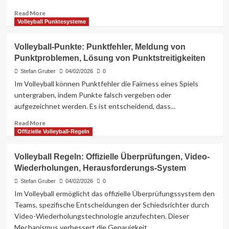
Read
Read More
more
Volleyball Punktesysteme
about
Volleyballregeln:
Volleyball-Punkte: Punktfehler, Meldung von
Netzverstöße,
Punktproblemen, Lösung von Punktstreitigkeiten
Fußfehler,
Aufschlagfehler
Stefan Gruber
04/02/2026
0
Im Volleyball können Punktfehler die Fairness eines Spiels
untergraben, indem Punkte falsch vergeben oder
aufgezeichnet werden. Es ist entscheidend, dass...
Read
Read More
more
Offizielle Volleyball-Regeln
about
Volleyball-
Volleyball Regeln: Offizielle Überprüfungen, Video-
Punkte:
Wiederholungen, Herausforderungs-System
Punktfehler,
Meldung
Stefan Gruber
04/02/2026
0
von
Im Volleyball ermöglicht das offizielle Überprüfungssystem den
Punktproblemen,
Teams, spezifische Entscheidungen der Schiedsrichter durch
Lösung
Video-Wiederholungstechnologie anzufechten. Dieser
von
Mechanismus verbessert die Genauigkeit...
Punktstreitigkeiten