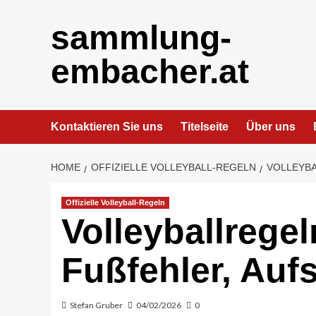
Skip
to
sammlung-
content
embacher.at
Kontaktieren Sie uns
Titelseite
Über uns
HOME
OFFIZIELLE VOLLEYBALL-REGELN
VOLLEYBA
Offizielle Volleyball-Regeln
Volleyballregel
Fußfehler, Auf
Stefan Gruber
04/02/2026
0